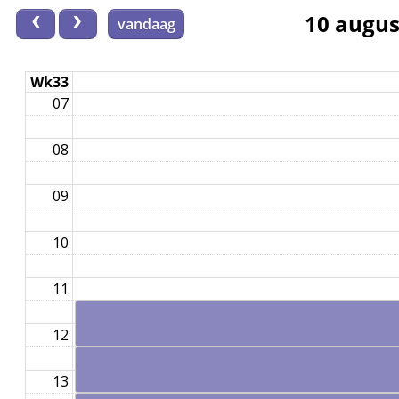
05
10 augus
vandaag
06
Wk33
07
08
09
10
11
12
13